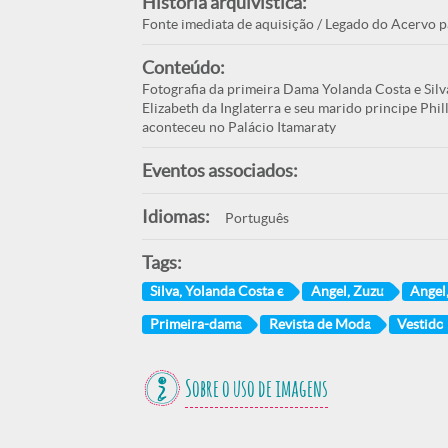
História arquivística:
Fonte imediata de aquisição / Legado do Acervo p
Conteúdo:
Fotografia da primeira Dama Yolanda Costa e Sil
Elizabeth da Inglaterra e seu marido principe Phill
aconteceu no Palácio Itamaraty
Eventos associados:
Idiomas:
Português
Tags:
Silva, Yolanda Costa e
Angel, Zuzu
Angel
Primeira-dama
Revista de Moda
Vestido
Sobre o uso de imagens