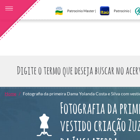
Patrocínio Master |
Patrocínio |
Home
Fotografia da primeira Dama Yolanda Costa e Silva com vesti
Fotografia da prim
vestido criação Zu