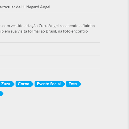
articular de Hildegard Angel.
va com vestido criação Zuzu Angel recebendo a Rainha
ip em sua visita formal ao Brasil, na foto encontro
, Zuzu
Coroa
Evento Social
Foto