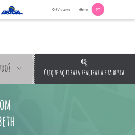
Idioma
Olá Visitante
PT
ndo?
Clique aqui para realizar a sua busca
com
beth