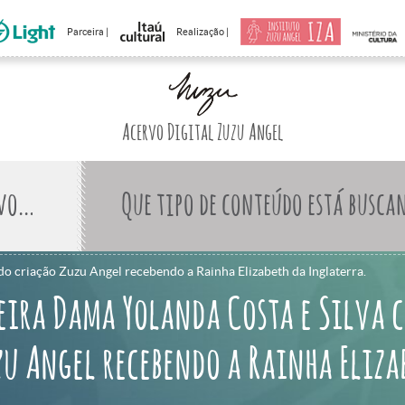
Parceira |
Realização |
Acervo Digital Zuzu Angel
Que tipo de conteúdo está busca
do criação Zuzu Angel recebendo a Rainha Elizabeth da Inglaterra.
eira Dama Yolanda Costa e Silva 
zu Angel recebendo a Rainha Eliza