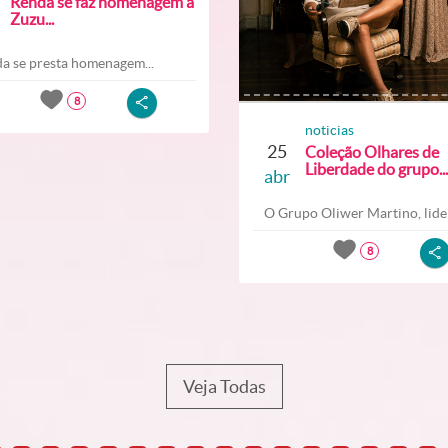
Renda se faz homenagem a
Zuzu...
a se presta homenagem...
8
noticias
25
Coleção Olhares de
Liberdade do grupo...
abr
O Grupo Oliwer Martino, lider
8
Veja Todas