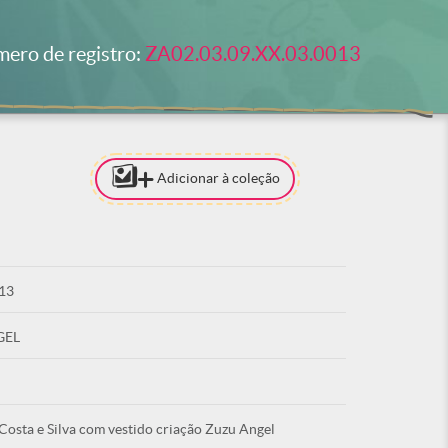
ero de registro:
ZA02.03.09.XX.03.0013
Adicionar à coleção
[PARA ADI
COLEÇÃO 
ESTAR LO
13
ACE
GEL
osta e Silva com vestido criação Zuzu Angel