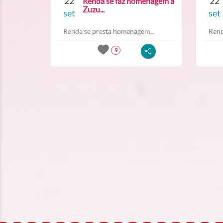
22
22
Renda se faz homenagem a
Zuzu...
set
set
Renda se presta homenagem...
Rend
9