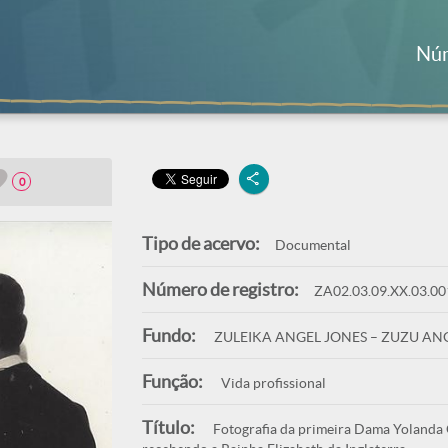
Núm
0
Tipo de acervo:
Documental
Número de registro:
ZA02.03.09.XX.03.00
Fundo:
ZULEIKA ANGEL JONES – ZUZU AN
Função:
Vida profissional
Título:
Fotografia da primeira Dama Yolanda C