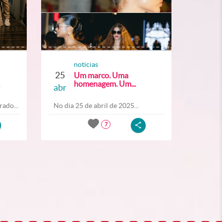
noticias
25
Um marco. Uma
homenagem. Um...
abr
ado...
No dia 25 de abril de 2025...
7