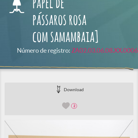
papel de
pássaros rosa
com samambaia]
Número de registro:
ZA02.03.06.08.XX.0006
Download
2