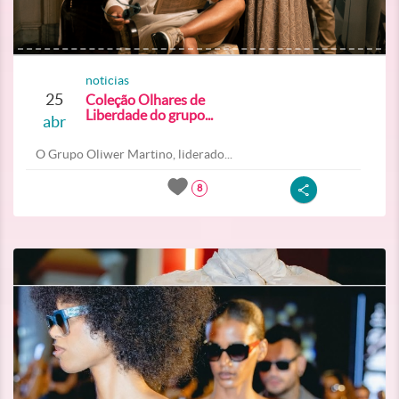
noticias
25
Coleção Olhares de
Liberdade do grupo...
abr
O Grupo Oliwer Martino, liderado...
8