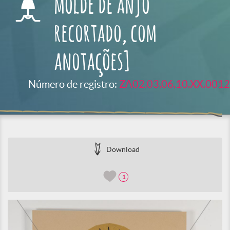
molde de anjo
recortado, com
anotações]
Número de registro:
ZA02.03.06.10.XX.0012
Download
1