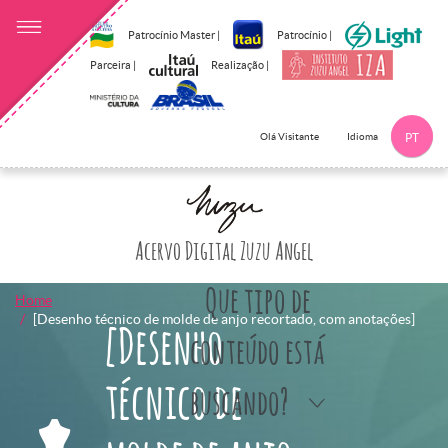
Patrocínio Master |
Patrocínio |
Parceira |
Realização |
Idioma
Olá Visitante
PT
Clique aqui p
Acervo Digital Zuzu Angel
Que tipo de
Home
[Desenho técnico de molde de anjo recortado, com anotações]
[Desenho
conteúdo está
técnico de
buscando?