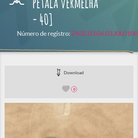
pétala vermelha
- 40]
Número de registro:
ZA02.03.06.03.XX.0100
Download
0