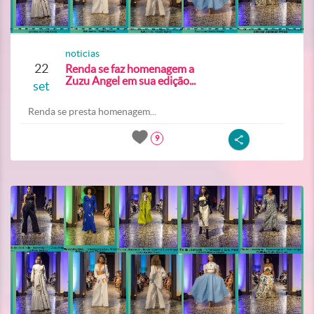
noticias
22
Renda se faz homenagem a
Zuzu Angel em sua edição...
set
Renda se presta homenagem...
9