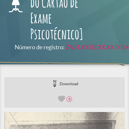
do Cartão de
Exame
Psicotécnico]
Número de registro:
ZA01.XX.02.XX.XX.0014
Download
0