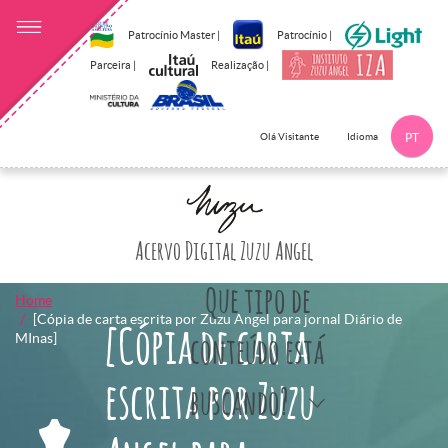
Patrocínio Master |
Patrocínio |
Parceira |
Realização |
Idioma
Olá Visitante
PT
Clique aqui p
Acervo Digital Zuzu Angel
Que tipo de
Home
[Cópia de carta escrita por Zuzu Angel para jornal Diário de
[Cópia de carta
MInas]
conteúdo está
escrita por Zuzu
buscando?