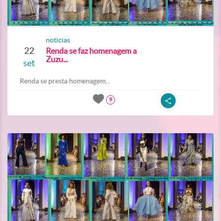
noticias
22
Renda se faz homenagem a
Zuzu...
set
Renda se presta homenagem...
9