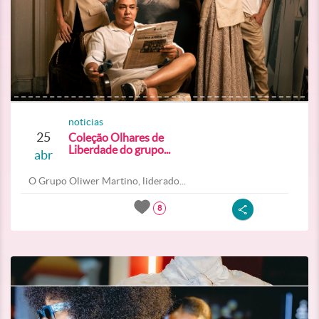
noticias
25
Coleção Olhares de
Liberdade do grupo...
abr
O Grupo Oliwer Martino, liderado...
8