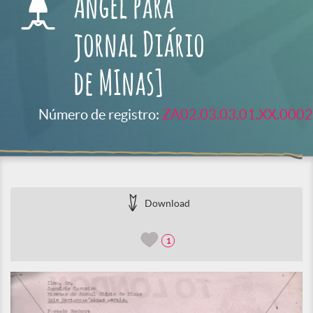
Angel para
jornal Diário
de MInas]
Número de registro:
ZA02.03.03.01.XX.0002
Download
1