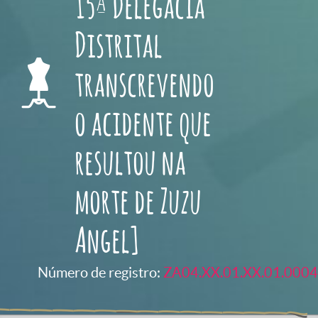
15ª Delegacia
Distrital
transcrevendo
o acidente que
resultou na
morte de Zuzu
Angel]
Número de registro:
ZA04.XX.01.XX.01.0004