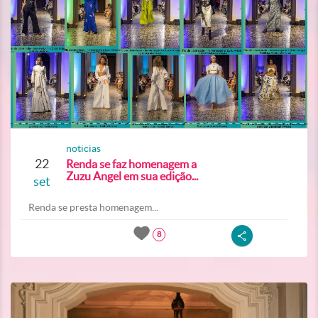
noticias
22
Renda se faz homenagem a
Zuzu Angel em sua edição...
set
Renda se presta homenagem...
8