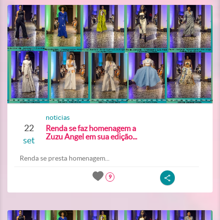
noticias
22
Renda se faz homenagem a
Zuzu Angel em sua edição...
set
Renda se presta homenagem...
9