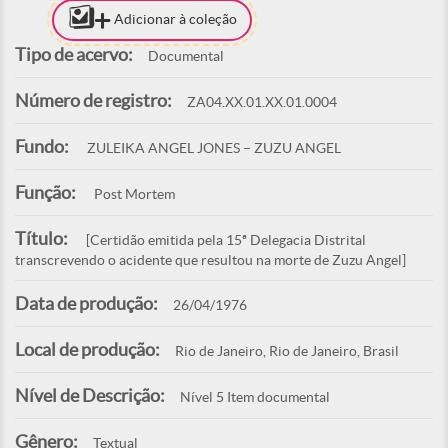
Adicionar à coleção
Tipo de acervo:
Documental
Número de registro:
ZA04.XX.01.XX.01.0004
Fundo:
ZULEIKA ANGEL JONES – ZUZU ANGEL
Função:
Post Mortem
Título:
[Certidão emitida pela 15ª Delegacia Distrital
transcrevendo o acidente que resultou na morte de Zuzu Angel]
Data de produção:
26/04/1976
Local de produção:
Rio de Janeiro, Rio de Janeiro, Brasil
Nível de Descrição:
Nível 5 Item documental
Gênero:
Textual