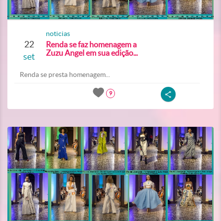
noticias
22
Renda se faz homenagem a
Zuzu Angel em sua edição...
set
Renda se presta homenagem...
9