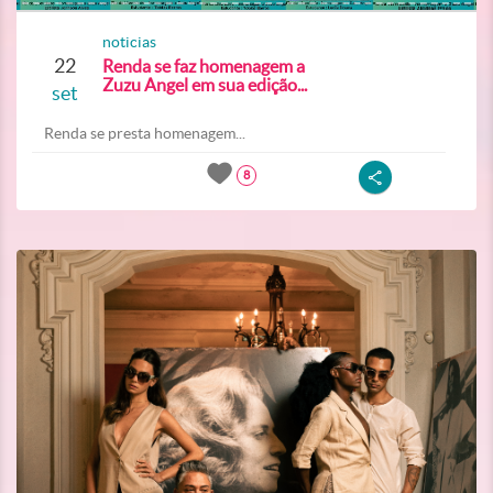
noticias
22
Renda se faz homenagem a
Zuzu Angel em sua edição...
set
Renda se presta homenagem...
8