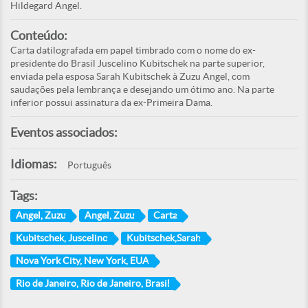
Hildegard Angel.
Conteúdo:
Carta datilografada em papel timbrado com o nome do ex-
presidente do Brasil Juscelino Kubitschek na parte superior,
enviada pela esposa Sarah Kubitschek à Zuzu Angel, com
saudações pela lembrança e desejando um ótimo ano. Na parte
inferior possui assinatura da ex-Primeira Dama.
Eventos associados:
Idiomas:
Português
Tags:
Angel, Zuzu
Angel, Zuzu
Carta
Kubitschek, Juscelino
Kubitschek,Sarah
Nova York City, New York, EUA
Rio de Janeiro, Rio de Janeiro, Brasil