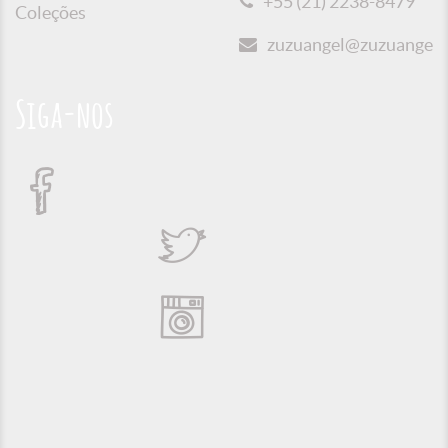
+55 (21) 2238-8479
Coleções
zuzuangel@zuzuangel.o
Siga-nos