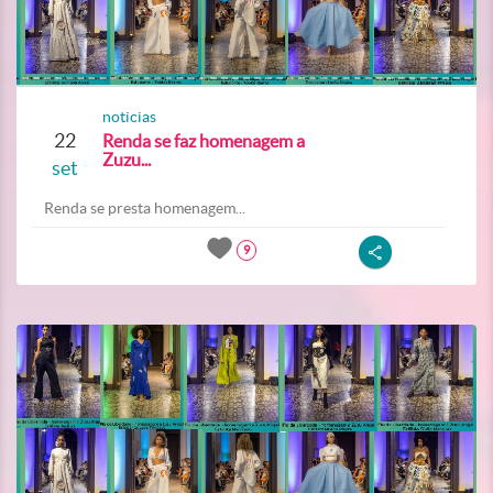
noticias
22
Renda se faz homenagem a
Zuzu...
set
Renda se presta homenagem...
9