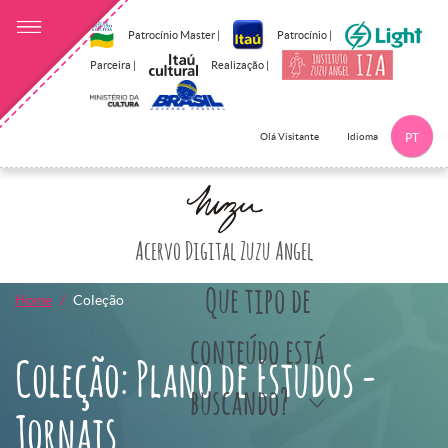
Patrocínio Master |
Patrocínio |
Parceira |
Realização |
Idioma
Olá Visitante
PT
Clique aqui p
Acervo Digital Zuzu Angel
Que tipo de
Home
Coleção
conteúdo está
Coleção: Plano de Estudos -
buscando?
Jornais