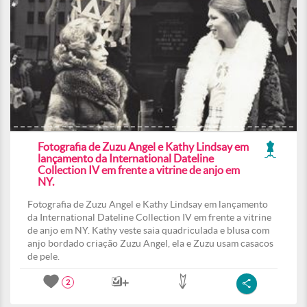
Fotografia de Zuzu Angel e Kathy Lindsay em
lançamento da International Dateline
Collection IV em frente a vitrine de anjo em
NY.
Fotografia de Zuzu Angel e Kathy Lindsay em lançamento
da International Dateline Collection IV em frente a vitrine
de anjo em NY. Kathy veste saia quadriculada e blusa com
anjo bordado criação Zuzu Angel, ela e Zuzu usam casacos
de pele.
2