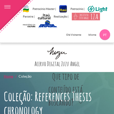
Patrocínio Master |
Patrocínio |
Parceira |
Realização |
Idioma
Olá Visitante
PT
Clique aqui p
Acervo Digital Zuzu Angel
Que tipo de
Home
Coleção
conteúdo está
Coleção: References Thesis
buscando?
chronology