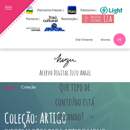
Patrocínio Master |
Patrocínio |
Parceira |
Realização |
Idioma
Olá Visitante
PT
Clique aqui p
Acervo Digital Zuzu Angel
Que tipo de
Home
Coleção
conteúdo está
Coleção: ARTIGO
buscando?