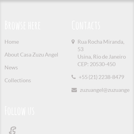
Browse here
Contacts
Home
Rua Rocha Miranda,
53
About Casa Zuzu Angel
Usina, Rio de Janeiro
CEP: 20530-450
News
+55 (21) 2238-8479
Collections
zuzuangel@zuzuangel.o
Follow us