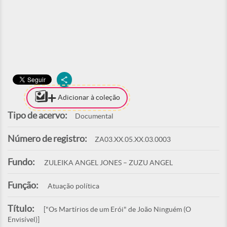
Adicionar à coleção
Tipo de acervo:
Documental
Número de registro:
ZA03.XX.05.XX.03.0003
Fundo:
ZULEIKA ANGEL JONES – ZUZU ANGEL
Função:
Atuação política
Título:
["Os Martírios de um Erói" de João Ninguém (O
Envisível)]