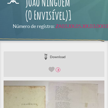
João Ninguém
(O Envisível)]
Número de registro:
ZA03.XX.05.XX.03.0003
Download
3