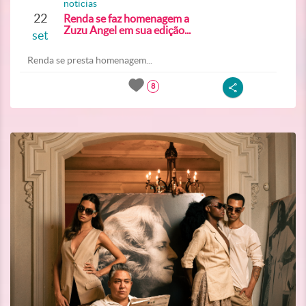
noticias
22
Renda se faz homenagem a
Zuzu Angel em sua edição...
set
Renda se presta homenagem...
8