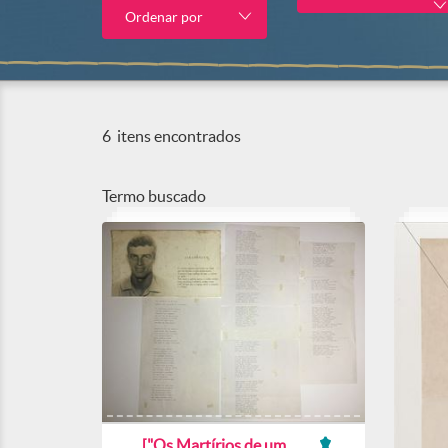
Ordenar por
6
itens encontrados
Termo buscado
["Os Martírios de um