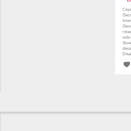
Cópi
(Sec
Inte
(Sen
rela
sobr
Stua
desa
Dita