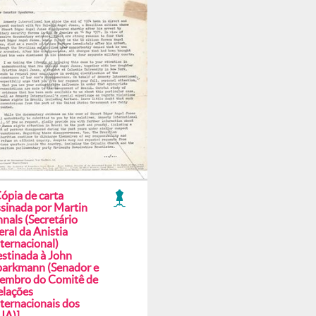
ópia de carta
ssinada por Martin
nals (Secretário
ral da Anistia
ternacional)
estinada à John
parkmann (Senador e
embro do Comitê de
elações
nternacionais dos
UA)]