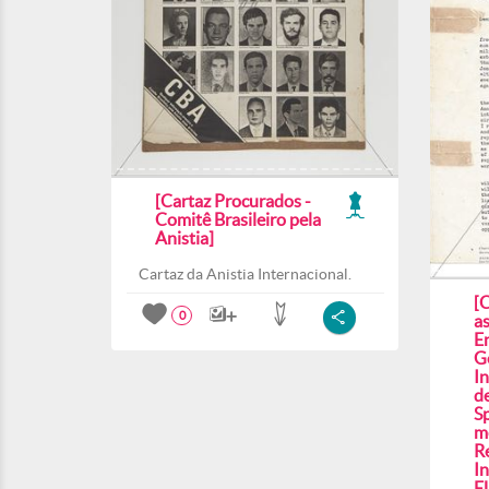
[Cartaz Procurados -
Comitê Brasileiro pela
Anistia]
Cartaz da Anistia Internacional.
[C
0
a
En
Ge
In
d
S
m
R
I
E