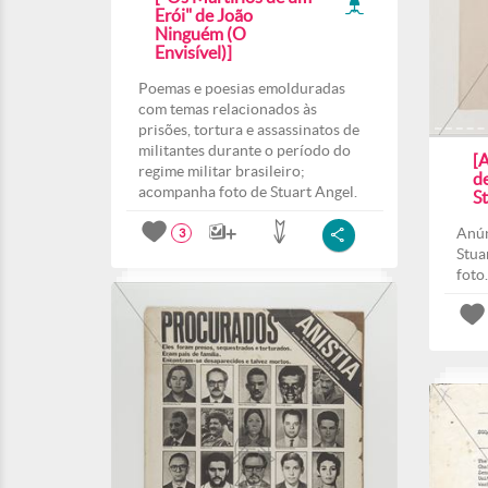
Erói" de João
Ninguém (O
Envisível)]
Poemas e poesias emolduradas
com temas relacionados às
prisões, tortura e assassinatos de
militantes durante o período do
[
regime militar brasileiro;
d
acompanha foto de Stuart Angel.
St
Anún
3
Stua
foto.