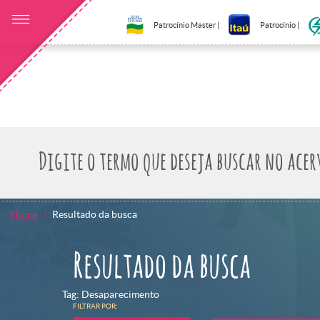
Patrocínio Master |
Patrocínio |
Home
Resultado da busca
Resultado da busca
Tag: Desaparecimento
FILTRAR POR: