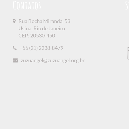
Contatos
S
Rua Rocha Miranda, 53
Usina, Rio de Janeiro
CEP: 20530-450
+55 (21) 2238-8479
zuzuangel@zuzuangel.org.br
 Privacidade
Créditos