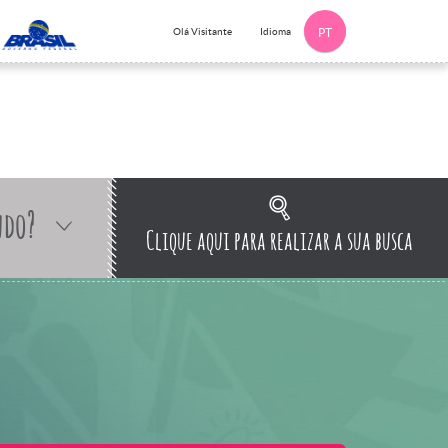
Idioma
Olá Visitante
PT
ndo?
Clique aqui para realizar a sua busca