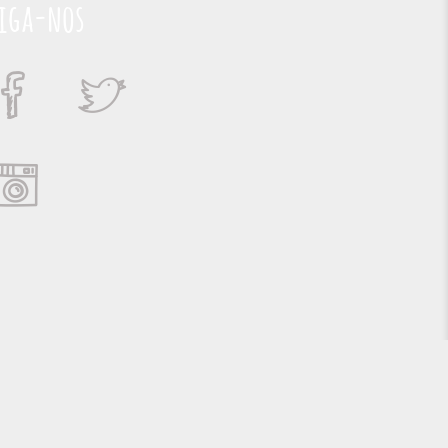
iga-nos
Suporte e Hospedagem: MSC Solucões em TI