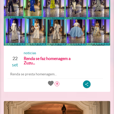
noticias
22
Renda se faz homenagem a
Zuzu...
set
Renda se presta homenagem...
8