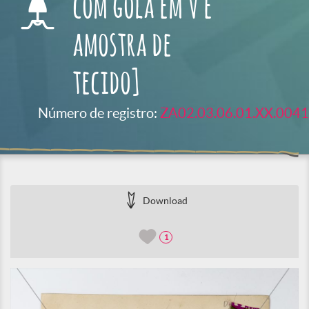
com gola em V e
amostra de
tecido]
Número de registro:
ZA02.03.06.01.XX.0041
Download
1