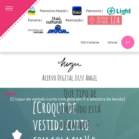
Patrocínio Master |
Patrocínio |
Parceira |
Realização |
Idioma
Olá Visitante
PT
Clique aqui p
Acervo Digital Zuzu Angel
Que tipo de
Home
[Croqui de vestido curto com gola em V e amostra de tecido]
[Croqui de
conteúdo está
vestido curto
buscando?