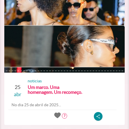
noticias
25
Um marco. Uma
homenagem. Um recomeço.
abr
No dia 25 de abril de 2025...
7