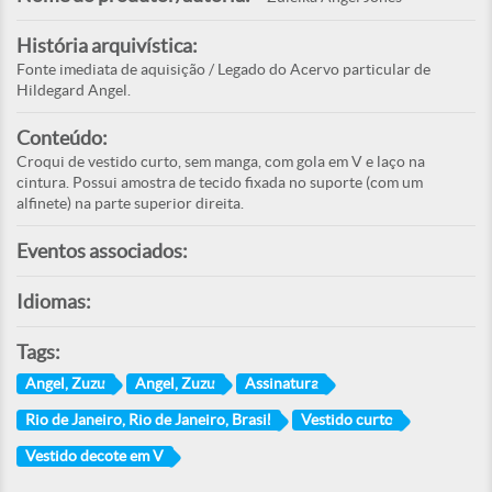
História arquivística:
Fonte imediata de aquisição / Legado do Acervo particular de
Hildegard Angel.
Conteúdo:
Croqui de vestido curto, sem manga, com gola em V e laço na
cintura. Possui amostra de tecido fixada no suporte (com um
alfinete) na parte superior direita.
Eventos associados:
Idiomas:
Tags:
Angel, Zuzu
Angel, Zuzu
Assinatura
Rio de Janeiro, Rio de Janeiro, Brasil
Vestido curto
Vestido decote em V