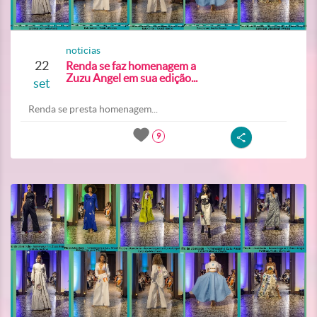
noticias
22
Renda se faz homenagem a
Zuzu Angel em sua edição...
set
Renda se presta homenagem...
9