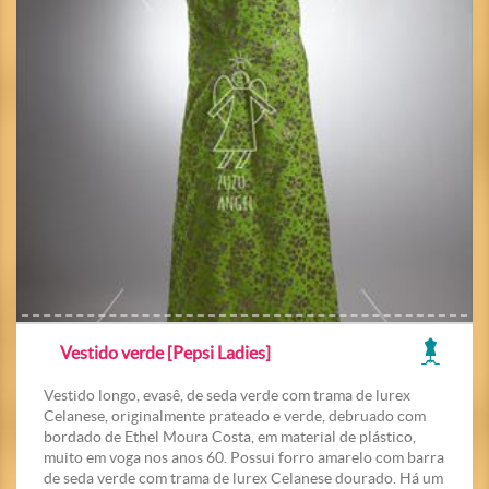
Vestido verde [Pepsi Ladies]
Vestido longo, evasê, de seda verde com trama de lurex
Celanese, originalmente prateado e verde, debruado com
bordado de Ethel Moura Costa, em material de plástico,
muito em voga nos anos 60. Possui forro amarelo com barra
de seda verde com trama de lurex Celanese dourado. Há um