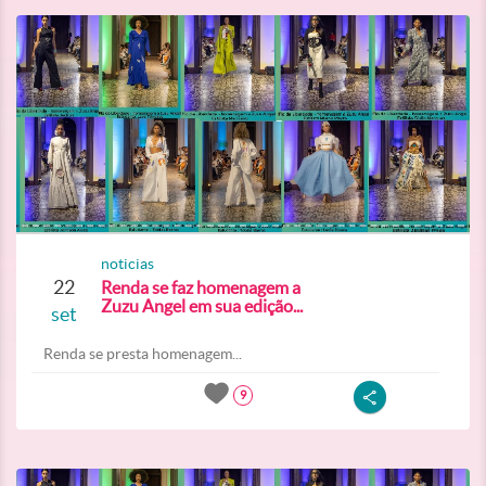
noticias
22
Renda se faz homenagem a
Zuzu Angel em sua edição...
set
Renda se presta homenagem...
9