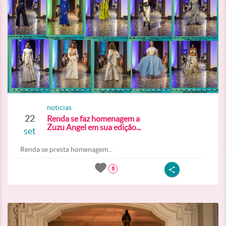
noticias
22
Renda se faz homenagem a
Zuzu Angel em sua edição...
set
Renda se presta homenagem...
8