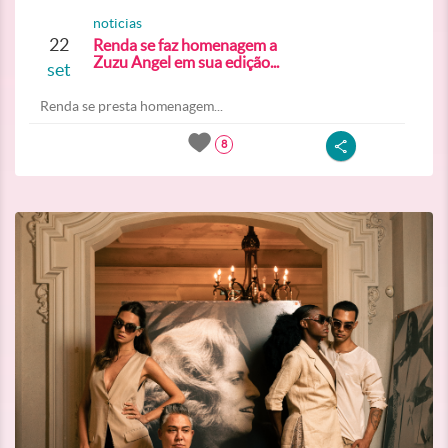
noticias
22
Renda se faz homenagem a
Zuzu Angel em sua edição...
set
Renda se presta homenagem...
8