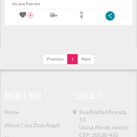
do que fizeram.
8
Previous
1
Next
Browse here
Contacts
Home
Rua Rocha Miranda,
53
About Casa Zuzu Angel
Usina, Rio de Janeiro
CEP: 20530-450