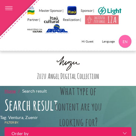
Master Sponsor |
Sponsor |
Partner |
Realization |
Language
Hi Guest
EN
Click here to 
Zuzu Angel Digital Collection
What type of
Home
Search result
Search result
content are you
Tag: Ventura, Zuenir
looking for?
FILTER BY:
Order by