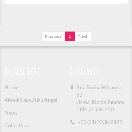
Previous
1
Next
Browse here
Contacts
Home
Rua Rocha Miranda,
53
About Casa Zuzu Angel
Usina, Rio de Janeiro
CEP: 20530-450
News
+55 (21) 2238-8479
Collections