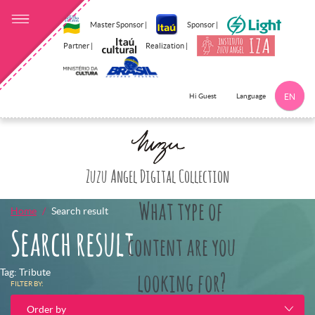
Master Sponsor |
Sponsor |
Partner |
Realization |
Language
Hi Guest
EN
Click here to 
Zuzu Angel Digital Collection
What type of
Home
Search result
Search result
content are you
Tag: Tribute
looking for?
FILTER BY:
Order by