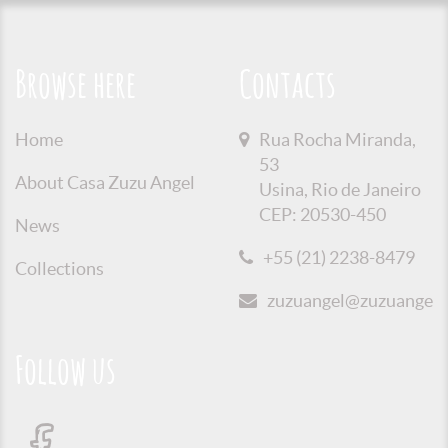
Browse here
Contacts
Home
Rua Rocha Miranda,
53
About Casa Zuzu Angel
Usina, Rio de Janeiro
CEP: 20530-450
News
+55 (21) 2238-8479
Collections
zuzuangel@zuzuangel.o
Follow us