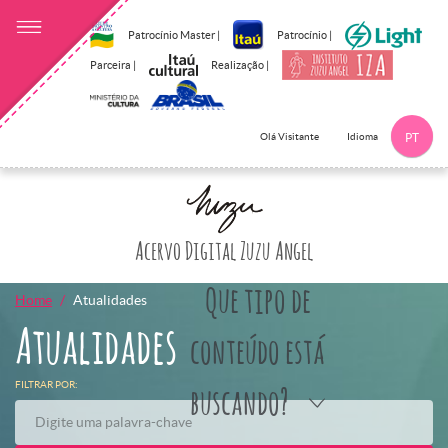
Patrocínio Master |
Patrocínio |
Parceira |
Realização |
Idioma
Olá Visitante
PT
Clique aqui p
Acervo Digital Zuzu Angel
Que tipo de
Home
Atualidades
Atualidades
conteúdo está
FILTRAR POR:
buscando?