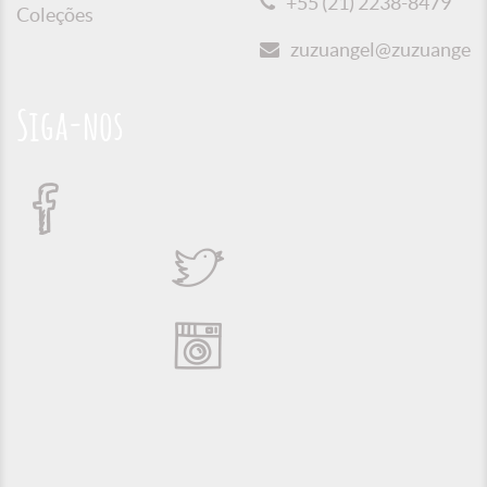
+55 (21) 2238-8479
Coleções
zuzuangel@zuzuangel.o
Siga-nos