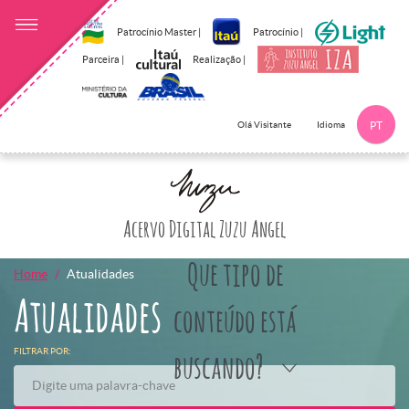
Patrocínio Master |
Patrocínio |
Parceira |
Realização |
Idioma
Olá Visitante
PT
Clique aqui p
Acervo Digital Zuzu Angel
Que tipo de
Home
Atualidades
Atualidades
conteúdo está
FILTRAR POR:
buscando?