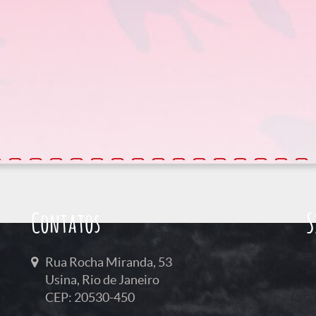
Contatos
S
Rua Rocha Miranda, 53
Usina, Rio de Janeiro
CEP: 20530-450