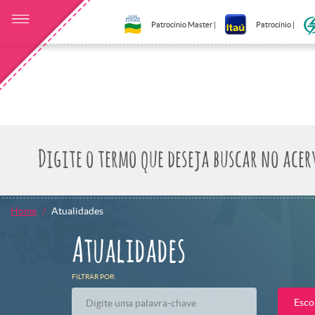
Patrocínio Master |
Patrocínio |
Home
Atualidades
Atualidades
FILTRAR POR:
Esco