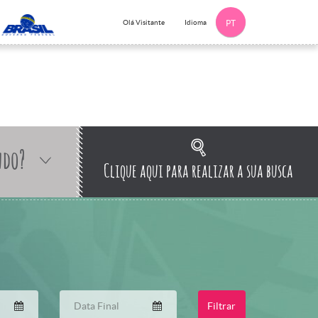
Idioma
Olá Visitante
PT
ndo?
Clique aqui para realizar a sua busca