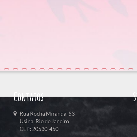
Contatos
S
Rua Rocha Miranda, 53
Usina, Rio de Janeiro
CEP: 20530-450