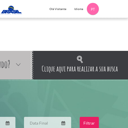
Idioma
Olá Visitante
PT
ndo?
Clique aqui para realizar a sua busca