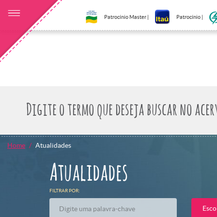
Patrocínio Master |
Patrocínio |
Home
Atualidades
Atualidades
FILTRAR POR:
Esco