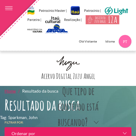
Patrocínio Master |
Patrocínio |
Parceira |
Realização |
Idioma
Olá Visitante
PT
Clique aqui p
Acervo Digital Zuzu Angel
Que tipo de
Home
Resultado da busca
Resultado da busca
conteúdo está
Tag: Sparkman, John
buscando?
FILTRAR POR:
Ordenar por