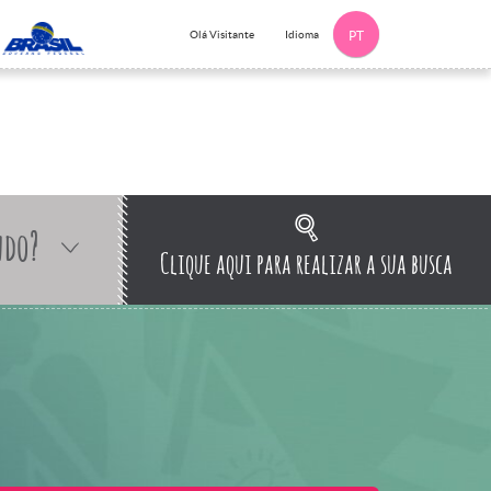
Idioma
Olá Visitante
PT
ndo?
Clique aqui para realizar a sua busca