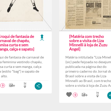
roqui de fantasia de
[Matéria com trecho
arnaval de chapéu,
sobre a visita de Liza
amisa curta e sem
Minnelli à loja de Zuzu
nga, calça e sapato]
Angel]
ui de fantasia de carnaval de
Matéria intitulada "Liza Minel
ra feminina vestindo chapéu,
(sic) pede feijoada no desejum
sa curta e sem manga, calça
publicada na página dez do
a (estilo "bag") e sapato de
primeiro caderno do Jornal d
 alto.
Brasil sobre a visita de Liza
Minnelli ao Brasil, com trech
sobre a visita à loja de Zuzu A
0
0