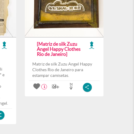
[Matriz de silk Zuzu
Angel Happy Clothes
Rio de Janeiro]
Matriz de silk Zuzu Angel Happy
li
Clothes Rio de Janeiro para
" e
estampar camisetas.
o
1
o
ngel.