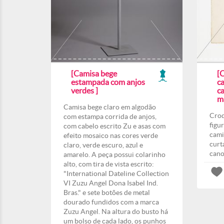
[Camisa bege
[C
estampada com anjos
c
verdes ]
c
ma
Camisa bege claro em algodão
Croq
com estampa corrida de anjos,
figu
com cabelo escrito Zu e asas com
cami
efeito mosaico nas cores verde
curt
claro, verde escuro, azul e
cano
amarelo. A peça possui colarinho
alto, com tira de vista escrito:
"International Dateline Collection
VI Zuzu Angel Dona Isabel Ind.
Bras." e sete botões de metal
dourado fundidos com a marca
Zuzu Angel. Na altura do busto há
um bolso de cada lado, os punhos