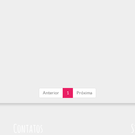
Anterior
1
Próxima
Contatos
S