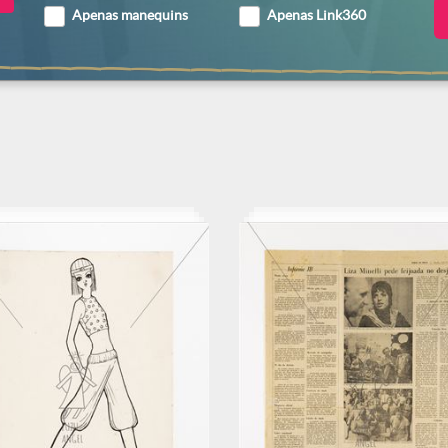
Apenas manequins
Apenas Link360