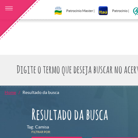
Patrocínio Master |
Patrocínio |
Home
Resultado da busca
Resultado da busca
Tag: Camisa
FILTRAR POR: