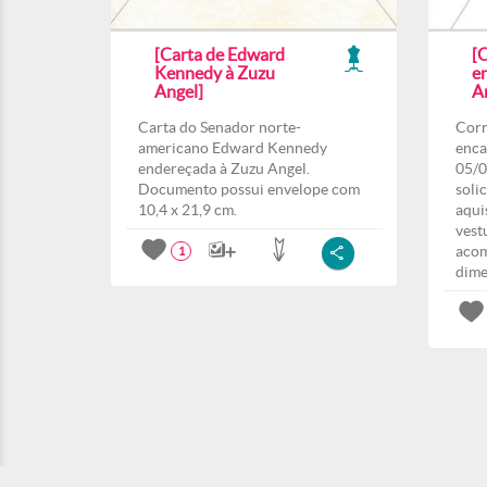
[Carta de Edward
[
Kennedy à Zuzu
e
Angel]
A
Carta do Senador norte-
Corr
americano Edward Kennedy
enca
endereçada à Zuzu Angel.
05/0
Documento possui envelope com
soli
10,4 x 21,9 cm.
aqui
vest
acom
1
dime