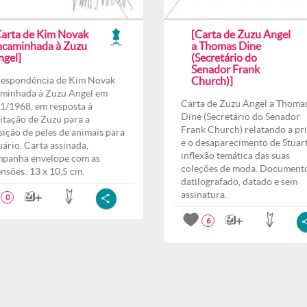
Carta de Kim Novak
[Carta de Zuzu Angel
ncaminhada à Zuzu
a Thomas Dine
ngel]
(Secretário do
Senador Frank
espondência de Kim Novak
Church)]
minhada à Zuzu Angel em
Carta de Zuzu Angel a Thoma
1/1968, em resposta à
Dine (Secretário do Senador
citação de Zuzu para a
Frank Church) relatando a pr
sição de peles de animais para
e o desaparecimento de Stuart
uário. Carta assinada,
inflexão temática das suas
panha envelope com as
coleções de moda. Document
nsões: 13 x 10,5 cm.
datilografado, datado e sem
assinatura.
0
6