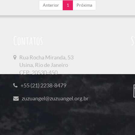
Anterior
1
Próxima
Contatos
S
Rua Rocha Miranda, 53
Usina, Rio de Janeiro
CEP: 20530-450
+55 (21) 2238-8479
zuzuangel@zuzuangel.org.br