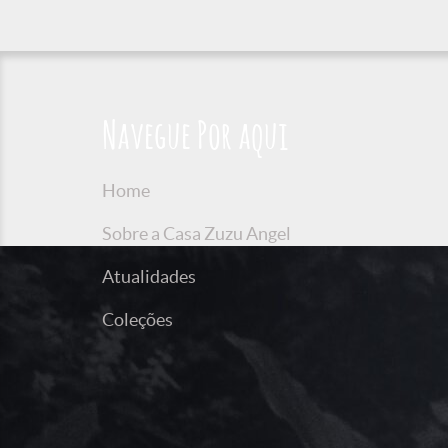
Navegue Por aqui
Home
Sobre a Casa Zuzu Angel
Atualidades
Coleções