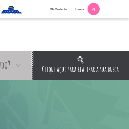
Idioma
Olá Visitante
PT
ndo?
Clique aqui para realizar a sua busca