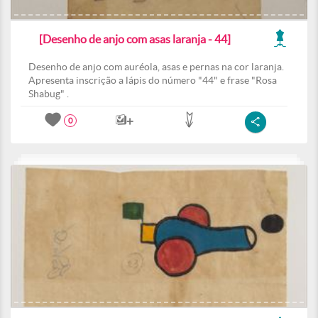
[Desenho de anjo com asas laranja - 44]
Desenho de anjo com auréola, asas e pernas na cor laranja.
Apresenta inscrição a lápis do número "44" e frase "Rosa
Shabug" .
0