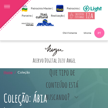
Patrocínio Master |
Patrocínio |
Parceira |
Realização |
Idioma
Olá Visitante
PT
Clique aqui p
Acervo Digital Zuzu Angel
Que tipo de
Home
Coleção
conteúdo está
Coleção: Ábia
buscando?