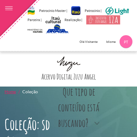
Patrocínio Master |
Patrocínio |
Parceira |
Realização |
Idioma
Olá Visitante
PT
Clique aqui p
Acervo Digital Zuzu Angel
Que tipo de
Home
Coleção
conteúdo está
Coleção: sd
buscando?