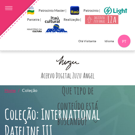
Patrocínio Master |
Patrocínio |
Parceira |
Realização |
Idioma
Olá Visitante
PT
Clique aqui p
Acervo Digital Zuzu Angel
Que tipo de
Home
Coleção
conteúdo está
Coleção: International
buscando?
Dateline III