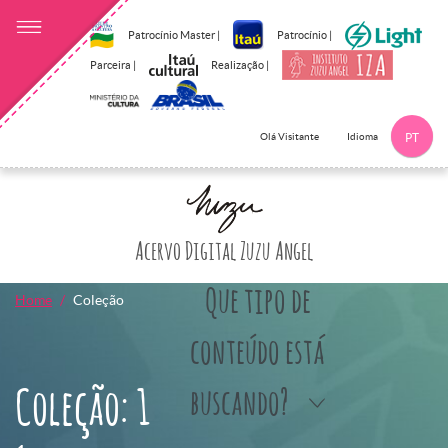
Patrocínio Master |
Patrocínio |
Parceira |
Realização |
Idioma
Olá Visitante
PT
Clique aqui p
Acervo Digital Zuzu Angel
Que tipo de
Home
Coleção
conteúdo está
Coleção: 1
buscando?