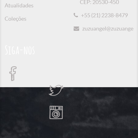
CEP: 20530-450
Atualidades
+55 (21) 2238-8479
Coleções
zuzuangel@zuzuangel.o
Siga-nos