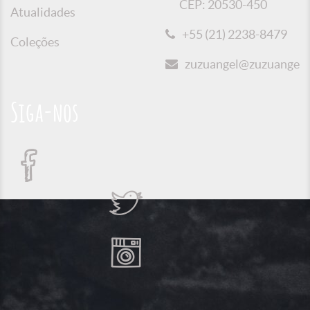
CEP: 20530-450
Atualidades
+55 (21) 2238-8479
Coleções
zuzuangel@zuzuangel.o
Siga-nos