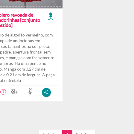
olero revoada de
ndorinhas [conjunto
stido]
ro de algodão vermelho, com
mpa de andorinhas em
rsos tamanhos na cor preta,
 padre, abertura frontal sem
es, e mangas com franzimento
ombros. Há uma pence no
o. Manga com 0,27 cm de
ra e 0,21 cm de largura. A peça
ui entretela.
7