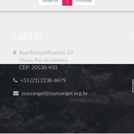
Anterior
1
Próxima
Contatos
S
Rua Rocha Miranda, 53
Usina, Rio de Janeiro
CEP: 20530-450
+55 (21) 2238-8479
zuzuangel@zuzuangel.org.br