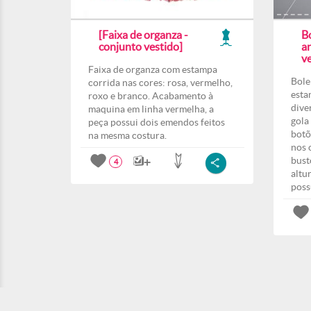
[Faixa de organza -
B
conjunto vestido]
a
ve
Faixa de organza com estampa
Bole
corrida nas cores: rosa, vermelho,
esta
roxo e branco. Acabamento à
dive
maquina em linha vermelha, a
gola
peça possui dois emendos feitos
botõ
na mesma costura.
nos 
bust
4
altu
poss