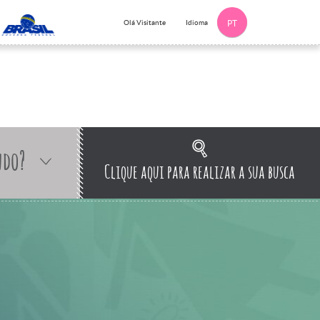
Idioma
Olá Visitante
PT
ndo?
Clique aqui para realizar a sua busca