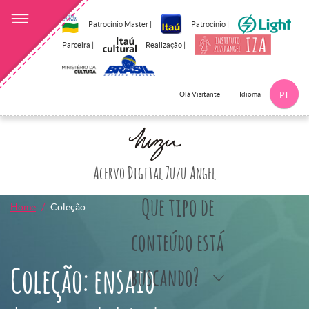
Patrocínio Master |
Patrocínio |
Parceira |
Realização |
Idioma
Olá Visitante
PT
Clique aqui p
Acervo Digital Zuzu Angel
Que tipo de
Home
Coleção
conteúdo está
Coleção: ensaio
buscando?