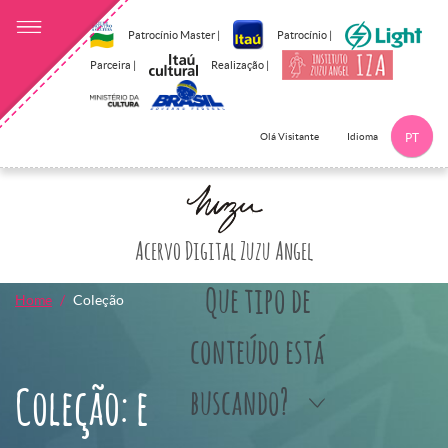
Patrocínio Master |
Patrocínio |
Parceira |
Realização |
Idioma
Olá Visitante
PT
Clique aqui p
Acervo Digital Zuzu Angel
Que tipo de
Home
Coleção
conteúdo está
Coleção: e
buscando?