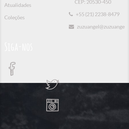
CEP: 20530-450
Atualidades
+55 (21) 2238-8479
Coleções
zuzuangel@zuzuangel.o
Siga-nos