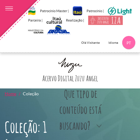
Patrocínio Master |
Patrocínio |
Parceira |
Realização |
Idioma
Olá Visitante
PT
Clique aqui p
Acervo Digital Zuzu Angel
Que tipo de
Home
Coleção
conteúdo está
Coleção: 1
buscando?