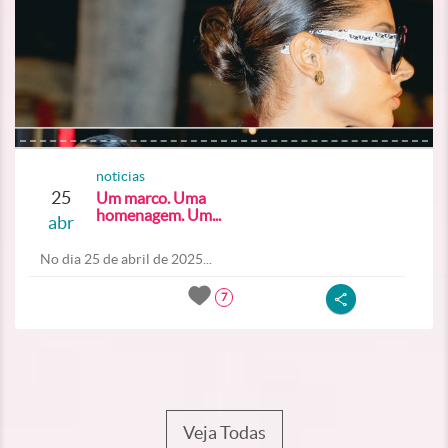
noticias
25
Um marco. Uma
homenagem. Um...
abr
No dia 25 de abril de 2025...
7
Veja Todas