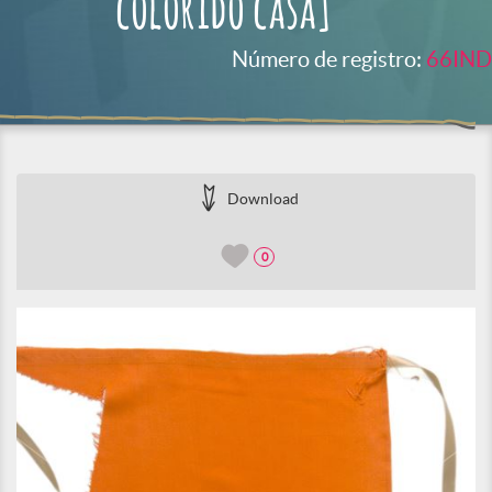
colorido casa]
Número de registro:
66IND
Download
0