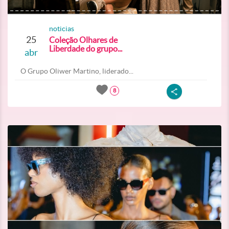
noticias
25
Coleção Olhares de
Liberdade do grupo...
abr
O Grupo Oliwer Martino, liderado...
8