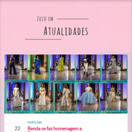
Zuzu em
Atualidades
noticias
22
Renda se faz homenagem a