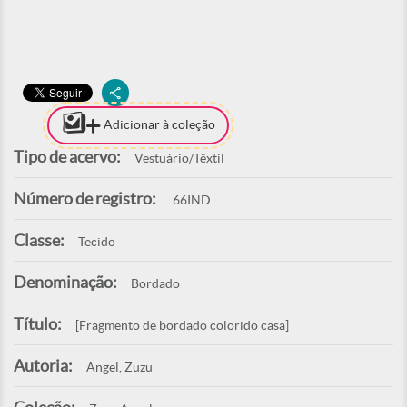
Adicionar à coleção
Tipo de acervo:
Vestuário/Têxtil
Número de registro:
66IND
Classe:
Tecido
Denominação:
Bordado
Título:
[Fragmento de bordado colorido casa]
Autoria:
Angel, Zuzu