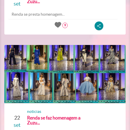
Zuzu...
set
Renda se presta homenagem...
9
noticias
22
Renda se faz homenagem a
Zuzu...
set