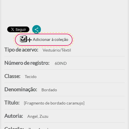
Adicionar à coleção
Tipo de acervo:
Vestuário/Têxtil
Número de registro:
60IND
Classe:
Tecido
Denominação:
Bordado
Título:
[Fragmento de bordado caramujo]
Autoria:
Angel, Zuzu