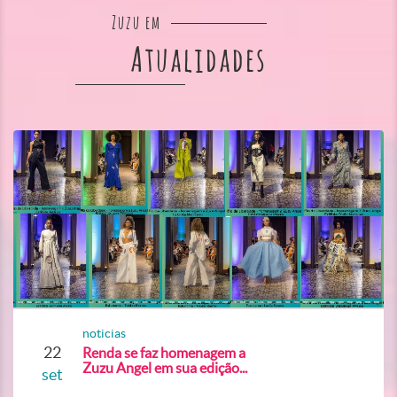
Zuzu em
Atualidades
noticias
22
Renda se faz homenagem a
Zuzu Angel em sua edição...
set