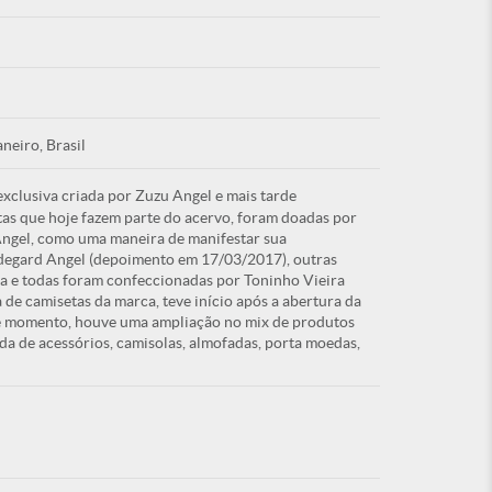
Esqu
aneiro, Brasil
clusiva criada por Zuzu Angel e mais tarde
É NOVO PO
as que hoje fazem parte do acervo, foram doadas por
Angel, como uma maneira de manifestar sua
ldegard Angel (depoimento em 17/03/2017), outras
da e todas foram confeccionadas por Toninho Vieira
 de camisetas da marca, teve início após a abertura da
te momento, houve uma ampliação no mix de produtos
da de acessórios, camisolas, almofadas, porta moedas,