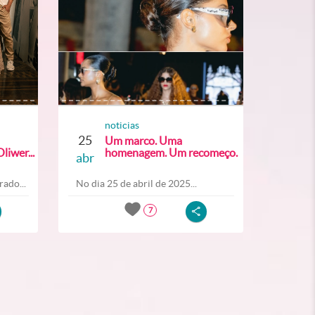
noticias
25
Um marco. Uma
liwer...
homenagem. Um recomeço.
abr
ado...
No dia 25 de abril de 2025...
7