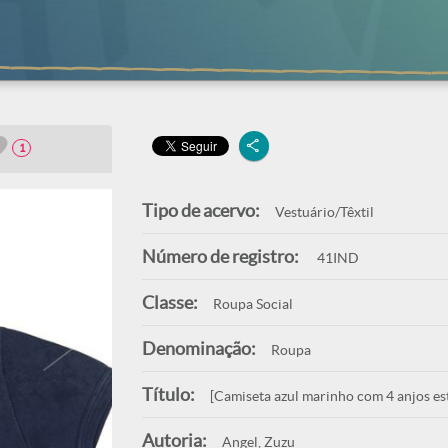
1
Tipo de acervo:
Vestuário/Têxtil
Número de registro:
41IND
Classe:
Roupa Social
Denominação:
Roupa
Título:
[Camiseta azul marinho com 4 anjos e
Autoria:
Angel, Zuzu