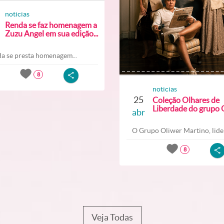
noticias
Renda se faz homenagem a
Zuzu Angel em sua edição...
a se presta homenagem...
8
noticias
25
Coleção Olhares de
Liberdade do grupo O
abr
O Grupo Oliwer Martino, lider
8
Veja Todas