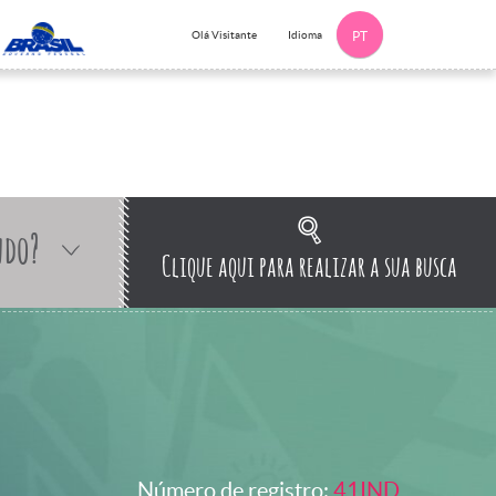
Idioma
Olá Visitante
PT
ndo?
Clique aqui para realizar a sua busca
Número de registro:
41IND