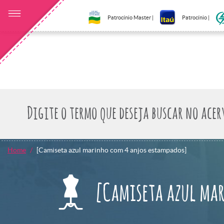
Patrocínio Master |
Patrocínio |
Home
[Camiseta azul marinho com 4 anjos estampados]
[Camiseta azul mar