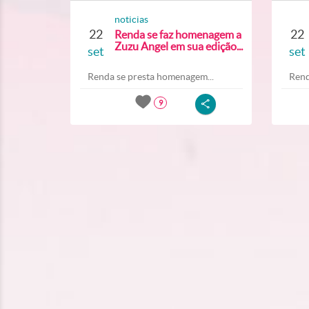
noticias
22
22
Renda se faz homenagem a
Zuzu Angel em sua edição...
set
set
Renda se presta homenagem...
Rend
9