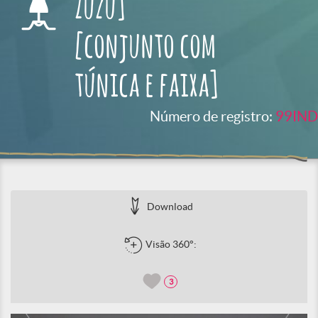
Zuzu]
[conjunto com
túnica e faixa]
Número de registro:
99IND
Download
Visão 360°:
3