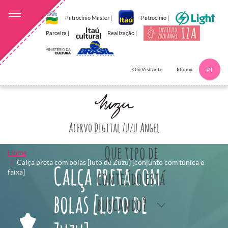
Patrocínio Master |
Patrocínio |
Parceira |
Realização |
Idioma
Olá Visitante
PT
Clique aqui p
Acervo Digital Zuzu Angel
Que tipo de
Home
Calça preta com bolas [luto de Zuzu] [conjunto com túnica e
Calça preta com
faixa]
conteúdo está
bolas [luto de
buscando?