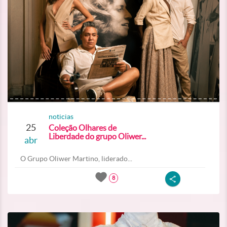
noticias
25
Coleção Olhares de
Liberdade do grupo Oliwer...
abr
O Grupo Oliwer Martino, liderado...
8