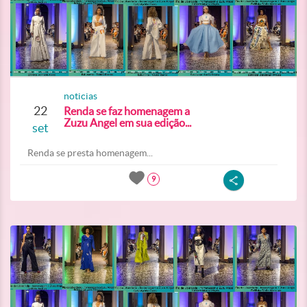
noticias
22
Renda se faz homenagem a
Zuzu Angel em sua edição...
set
Renda se presta homenagem...
9