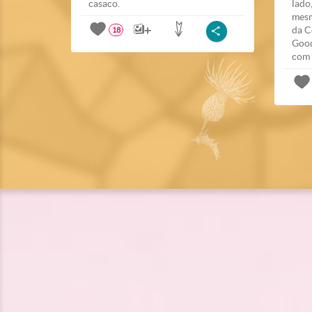
casaco.
lado
mesm
da C
18
Good
com 