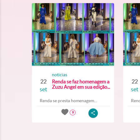
noticias
22
22
Renda se faz homenagem a
Zuzu Angel em sua edição...
set
set
Renda se presta homenagem...
Rend
9