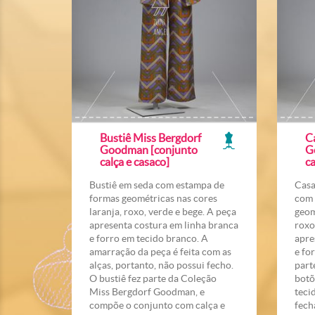
Bustiê Miss Bergdorf
C
Goodman [conjunto
G
calça e casaco]
ca
Bustiê em seda com estampa de
Casa
formas geométricas nas cores
com 
laranja, roxo, verde e bege. A peça
geom
apresenta costura em linha branca
roxo
e forro em tecido branco. A
apre
amarração da peça é feita com as
e fo
alças, portanto, não possui fecho.
part
O bustiê fez parte da Coleção
botõ
Miss Bergdorf Goodman, e
teci
compõe o conjunto com calça e
fech