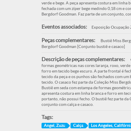
verde e bege. A peça apresenta costura em linha b
fechada com um zíper bege medindo 0,18 cm e com 
Bergdorf Goodman. Faz parte de um conjunto, com
Eventos associados:
Exposição Ocupação Zu
Peças complementares:
Bustiê Miss Berg
Bergdorf Goodman [Conjunto bustiê e casaco]
Descrição de peças complementares:
formas geométricas nas cores laranja, roxo, verde
forro em tecido bege escuro. A parte frontal é f
tecido da peça e os punhos são fechados com um
tecido. O casaco fez parte da Coleção Miss Bergd
Bustiê em seda com estampa de formas geométricas
apresenta costura em linha branca e forro em teci
portanto, não possui fecho. O bustiê fez parte 
conjunto com calça e casaco.
Tags:
Angel, Zuzu
Calça
Los Angeles, Califórn