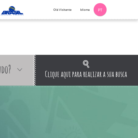
Idioma
Olá Visitante
PT
ndo?
Clique aqui para realizar a sua busca