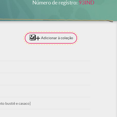
Número de registro:
93IND
Adicionar à coleção
[PARA ADI
COLEÇÃO 
ESTAR LO
ACE
o bustiê e casaco]