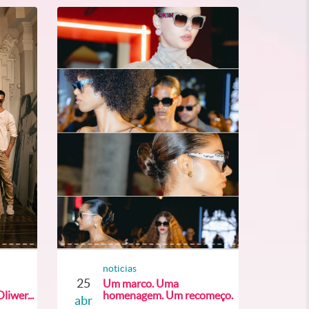
noticias
25
Um marco. Uma
liwer...
homenagem. Um recomeço.
abr