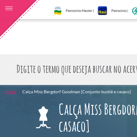
Patrocínio Master |
Patrocínio |
Home
Calça Miss Bergdorf Goodman [Conjunto bustiê e casaco]
Calça Miss Bergdor
casaco]