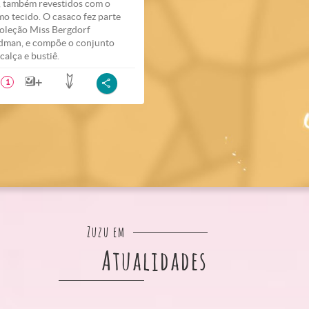
, também revestidos com o
o tecido. O casaco fez parte
oleção Miss Bergdorf
man, e compõe o conjunto
calça e bustiê.
1
Zuzu em
Atualidades