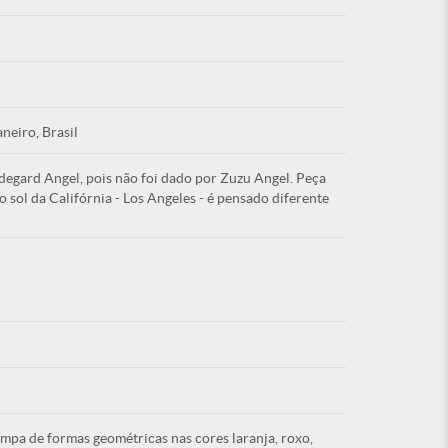
Esqu
aneiro, Brasil
degard Angel, pois não foi dado por Zuzu Angel. Peça
É NOVO PO
 sol da Califórnia - Los Angeles - é pensado diferente
pa de formas geométricas nas cores laranja, roxo,