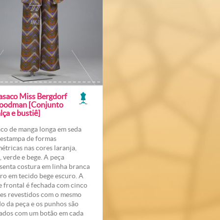
asaco Miss Bergdorf
oodman [Conjunto
lça e bustiê]
co de manga longa em seda
estampa de formas
étricas nas cores laranja,
, verde e bege. A peça
senta costura em linha branca
rro em tecido bege escuro. A
e frontal é fechada com cinco
es revestidos com o mesmo
do da peça e os punhos são
ados com um botão em cada