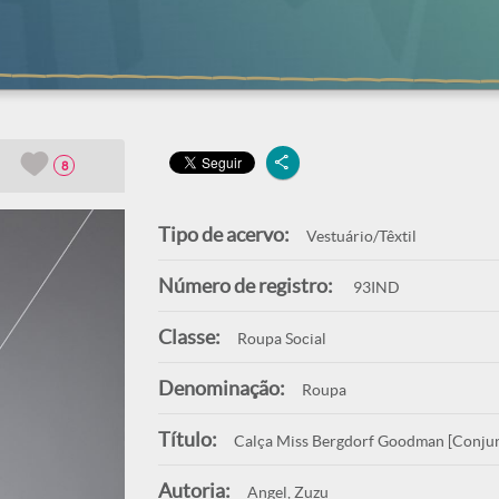
8
Tipo de acervo:
Vestuário/Têxtil
Número de registro:
93IND
Classe:
Roupa Social
Denominação:
Roupa
Título:
Calça Miss Bergdorf Goodman [Conjunt
Autoria:
Angel, Zuzu