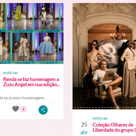
noticias
Renda se faz homenagem a
Zuzu Angel em sua edição...
a se presta homenagem...
8
noticias
25
Coleção Olhares de
Liberdade do grupo O
abr