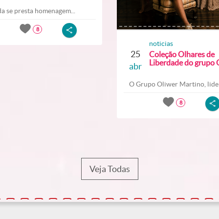
a se presta homenagem...
8
noticias
25
Coleção Olhares de
Liberdade do grupo O
abr
O Grupo Oliwer Martino, lider
8
Veja Todas