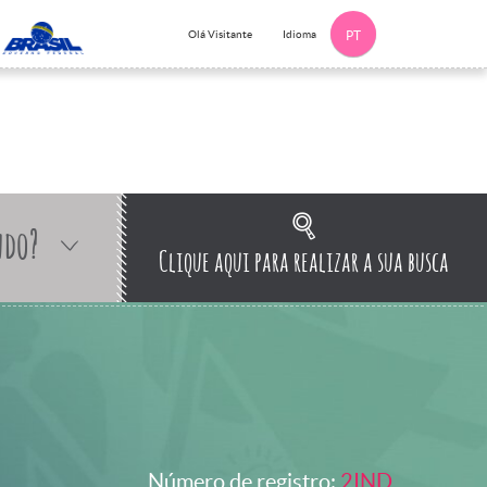
Idioma
Olá Visitante
PT
ndo?
Clique aqui para realizar a sua busca
Número de registro:
2IND