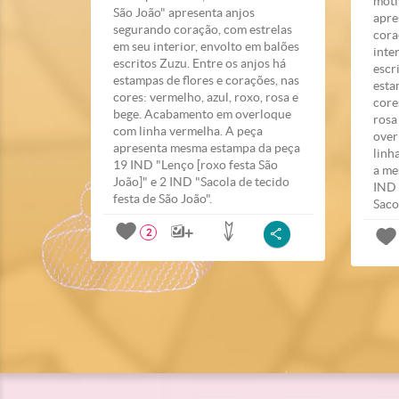
moti
São João" apresenta anjos
apre
segurando coração, com estrelas
cora
em seu interior, envolto em balões
inte
escritos Zuzu. Entre os anjos há
escr
estampas de flores e corações, nas
esta
cores: vermelho, azul, roxo, rosa e
core
bege. Acabamento em overloque
rosa
com linha vermelha. A peça
over
apresenta mesma estampa da peça
linh
19 IND "Lenço [roxo festa São
a me
João]" e 2 IND "Sacola de tecido
IND 
festa de São João".
Saco
2