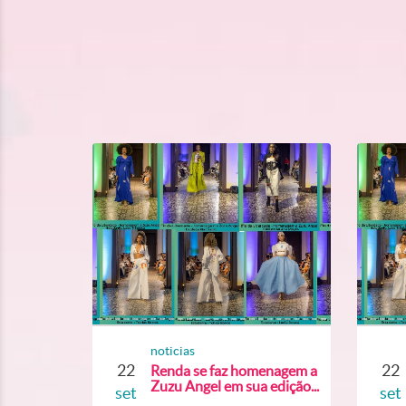
noticias
22
22
Renda se faz homenagem a
Zuzu Angel em sua edição...
set
set