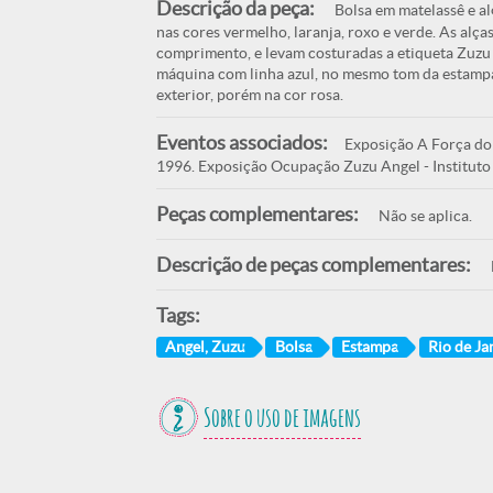
Descrição da peça:
Bolsa em matelassê e al
nas cores vermelho, laranja, roxo e verde. As alç
comprimento, e levam costuradas a etiqueta Zuzu 
máquina com linha azul, no mesmo tom da estampa.
exterior, porém na cor rosa.
Eventos associados:
Exposição A Força do 
1996. Exposição Ocupação Zuzu Angel - Instituto I
Peças complementares:
Não se aplica.
Descrição de peças complementares:
Tags:
Angel, Zuzu
Bolsa
Estampa
Rio de Ja
Sobre o uso de imagens