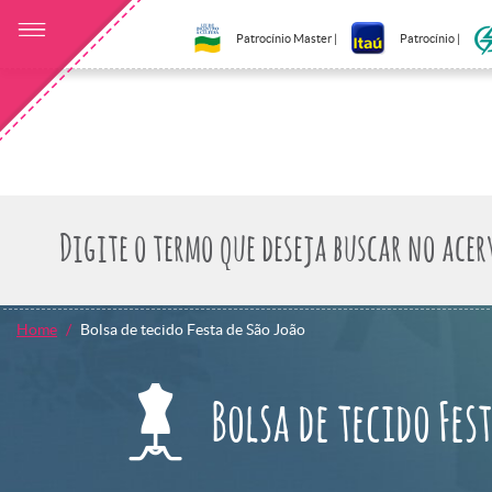
Patrocínio Master |
Patrocínio |
Home
Bolsa de tecido Festa de São João
Bolsa de tecido Fes