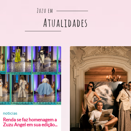
Zuzu em
Atualidades
noticias
Renda se faz homenagem a
Zuzu Angel em sua edição...