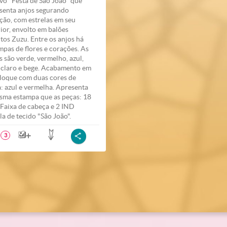
vo "Festa de São João" que
senta anjos segurando
ção, com estrelas em seu
rior, envolto em balões
itos Zuzu. Entre os anjos há
mpas de flores e corações. As
s são verde, vermelho, azul,
 claro e bege. Acabamento em
loque com duas cores de
a: azul e vermelha. Apresenta
sma estampa que as peças: 18
Faixa de cabeça e 2 IND
la de tecido "São João".
3