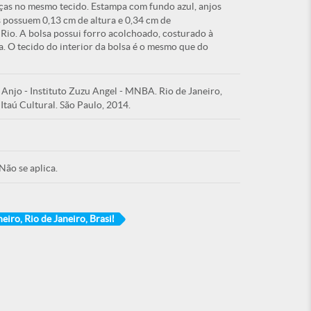
ças no mesmo tecido. Estampa com fundo azul, anjos
as possuem 0,13 cm de altura e 0,34 cm de
Rio. A bolsa possui forro acolchoado, costurado à
 O tecido do interior da bolsa é o mesmo que do
Anjo - Instituto Zuzu Angel - MNBA. Rio de Janeiro,
taú Cultural. São Paulo, 2014.
Não se aplica.
neiro, Rio de Janeiro, Brasil