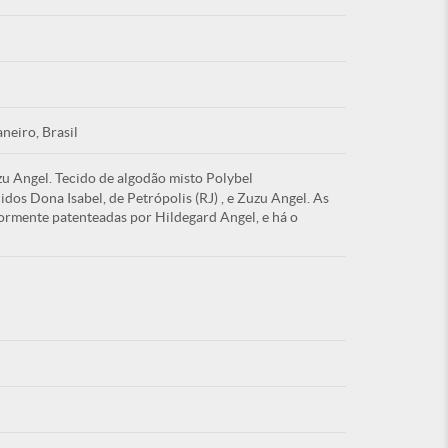
Esqu
aneiro, Brasil
zu Angel. Tecido de algodão misto Polybel
É NOVO PO
dos Dona Isabel, de Petrópolis (RJ) , e Zuzu Angel. As
ormente patenteadas por Hildegard Angel, e há o