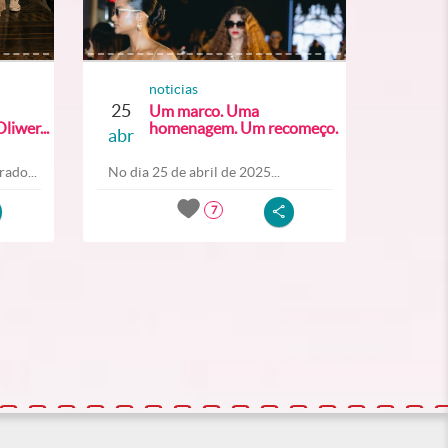
noticias
25
Um marco. Uma
liwer...
homenagem. Um recomeço.
abr
ado...
No dia 25 de abril de 2025...
7