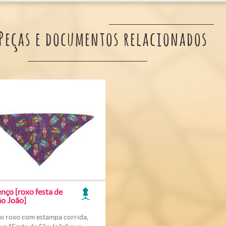
Peças e documentos relacionados
nço [roxo festa de
ão João]
o roxo com estampa corrida,