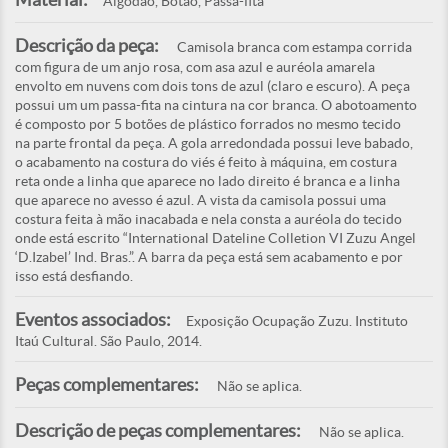
Algodão, Botão, Passa-fita
Descrição da peça:
Camisola branca com estampa corrida
com figura de um anjo rosa, com asa azul e auréola amarela
envolto em nuvens com dois tons de azul (claro e escuro). A peça
possui um um passa-fita na cintura na cor branca. O abotoamento
é composto por 5 botões de plástico forrados no mesmo tecido
na parte frontal da peça. A gola arredondada possui leve babado,
o acabamento na costura do viés é feito à máquina, em costura
reta onde a linha que aparece no lado direito é branca e a linha
que aparece no avesso é azul. A vista da camisola possui uma
costura feita à mão inacabada e nela consta a auréola do tecido
onde está escrito “International Dateline Colletion VI Zuzu Angel
‘D.Izabel’ Ind. Bras.”. A barra da peça está sem acabamento e por
isso está desfiando.
Eventos associados:
Exposição Ocupação Zuzu. Instituto
Itaú Cultural. São Paulo, 2014.
Peças complementares:
Não se aplica.
Descrição de peças complementares:
Não se aplica.