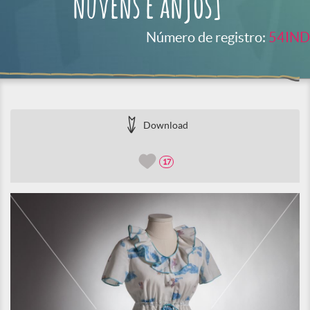
nuvens e anjos]
Número de registro:
54IND
Download
17