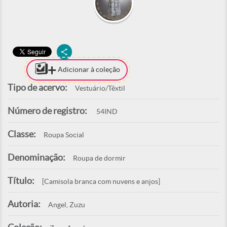
Adicionar à coleção
Tipo de acervo:
Vestuário/Têxtil
Número de registro:
54IND
Classe:
Roupa Social
Denominação:
Roupa de dormir
Título:
[Camisola branca com nuvens e anjos]
Autoria:
Angel, Zuzu