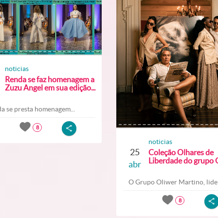
noticias
Renda se faz homenagem a
Zuzu Angel em sua edição...
a se presta homenagem...
8
noticias
25
Coleção Olhares de
Liberdade do grupo O
abr
O Grupo Oliwer Martino, lider
8