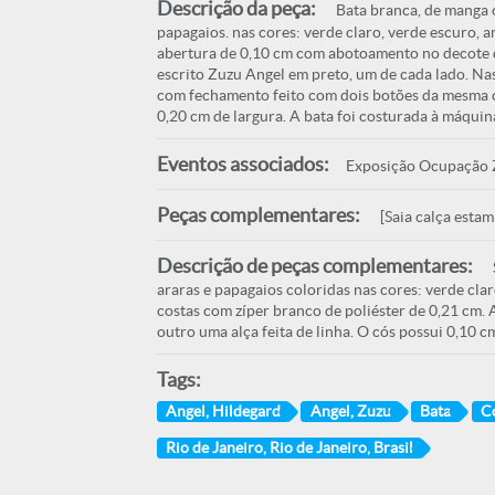
Descrição da peça:
Bata branca, de manga c
papagaios. nas cores: verde claro, verde escuro, 
abertura de 0,10 cm com abotoamento no decote q
escrito Zuzu Angel em preto, um de cada lado. Na
com fechamento feito com dois botões da mesma 
0,20 cm de largura. A bata foi costurada à máquin
Eventos associados:
Exposição Ocupação Zu
Peças complementares:
[Saia calça estam
Descrição de peças complementares:
araras e papagaios coloridas nas cores: verde cla
costas com zíper branco de poliéster de 0,21 cm. 
outro uma alça feita de linha. O cós possui 0,10 cm
Tags:
Angel, Hildegard
Angel, Zuzu
Bata
C
Rio de Janeiro, Rio de Janeiro, Brasil