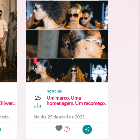
noticias
25
Um marco. Uma
liwer...
homenagem. Um recomeço.
abr
ado...
No dia 25 de abril de 2025...
7