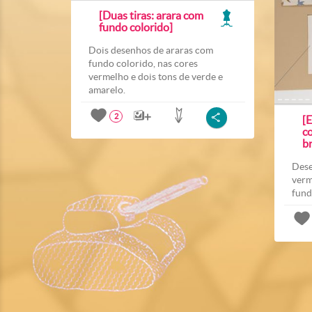
[Duas tiras: arara com
fundo colorido]
Dois desenhos de araras com
fundo colorido, nas cores
vermelho e dois tons de verde e
amarelo.
2
[
c
b
Dese
verm
fund