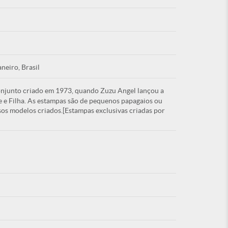
Esqu
aneiro, Brasil
onjunto criado em 1973, quando Zuzu Angel lançou a
É NOVO PO
e e Filha. As estampas são de pequenos papagaios ou
sos modelos criados.[Estampas exclusivas criadas por