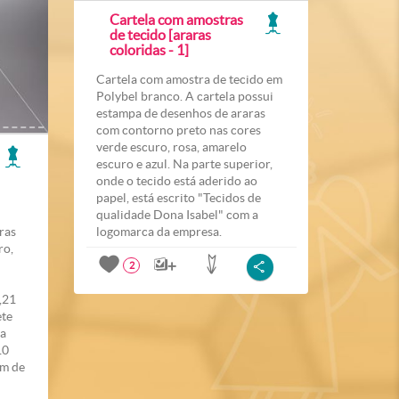
Cartela com amostras
de tecido [araras
coloridas - 1]
Cartela com amostra de tecido em
Polybel branco. A cartela possui
estampa de desenhos de araras
com contorno preto nas cores
verde escuro, rosa, amarelo
escuro e azul. Na parte superior,
onde o tecido está aderido ao
papel, está escrito "Tecidos de
qualidade Dona Isabel" com a
ras
logomarca da empresa.
ro,
2
,21
ete
ça
10
 m de