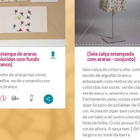
Estampa de araras
[Saia calça estampada
oloridas com fundo
com araras - conjunto]
ranco]
Saia calça de cintura alta, com
nho de araras nas cores
tecido de algodão branco
elha, verde e amarela com
estampado com motivo de ara
o branco.
coloridas nas cores: verde cla
verde escuro, amarelo e rosa.
Fechamento pelas costas com
1
zíper branco de poliéster de 0
cm. Acima do zíper tem colch
de um lado e do outro uma al
feita de linha. O cós possui 0,
cm de altura. A peça tem 1,04
largura no total da barra.