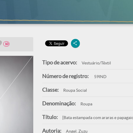
10
Tipo de acervo:
Vestuário/Têxtil
Número de registro:
59IND
Classe:
Roupa Social
Denominação:
Roupa
Título:
[Bata estampada com araras e papagaio
Autoria:
Angel, Zuzu