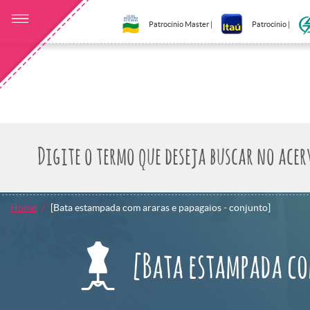
Patrocínio Master |
Patrocínio |
Home
[Bata estampada com araras e papagaios - conjunto]
[Bata estampada co