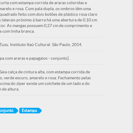
urta com estampa corrida de araras coloridas e
amarelo e rosa. Com pala dupla, os ombros têm uma
uadrado feito com dois botões de plástico rosa claro
s laterais próximo à barra há uma abertura de 0,10 cm
cor. As mangas possuem 0,27 cm de comprimento e
a com linha branca.
zu. Instituto Itaú Cultural. São Paulo, 2014.
pa com araras e papagaios - conjunto].
Saia calça de cintura alta, com estampa corrida de
ro, verde escuro, amarelo e rosa. Fechamento pelas
Acima do zíper existe um colchete de um lado e do
 de altura.
onjunto
Estampa