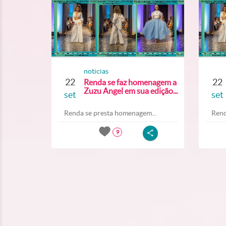
noticias
22
22
Renda se faz homenagem a
Zuzu Angel em sua edição...
set
set
Renda se presta homenagem...
Rend
9