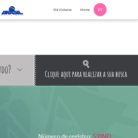
Idioma
Olá Visitante
PT
ndo?
Clique aqui para realizar a sua busca
Número de registro:
59IND