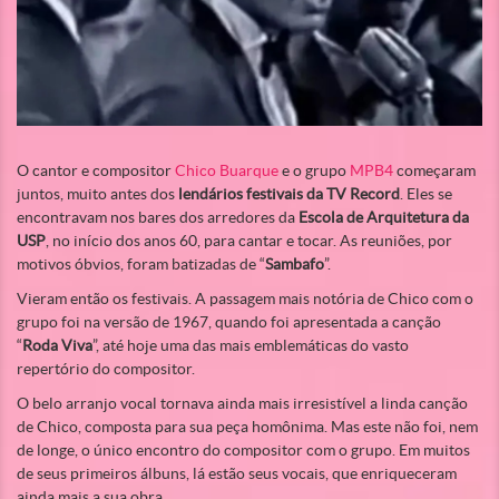
O cantor e compositor
Chico Buarque
e o grupo
MPB4
começaram
juntos, muito antes dos
lendários festivais da TV Record
. Eles se
encontravam nos bares dos arredores da
Escola de Arquitetura da
USP
, no início dos anos 60, para cantar e tocar. As reuniões, por
motivos óbvios, foram batizadas de “
Sambafo
”.
Vieram então os festivais. A passagem mais notória de Chico com o
grupo foi na versão de 1967, quando foi apresentada a canção
“
Roda Viva
”, até hoje uma das mais emblemáticas do vasto
repertório do compositor.
O belo arranjo vocal tornava ainda mais irresistível a linda canção
de Chico, composta para sua peça homônima. Mas este não foi, nem
de longe, o único encontro do compositor com o grupo. Em muitos
de seus primeiros álbuns, lá estão seus vocais, que enriqueceram
ainda mais a sua obra.