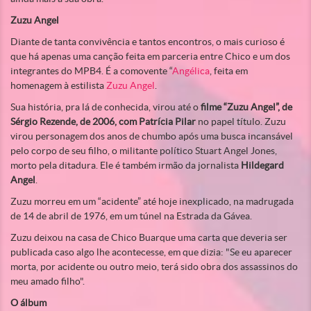
Zuzu Angel
Diante de tanta convivência e tantos encontros, o mais curioso é
que há apenas uma canção feita em parceria entre Chico e um dos
integrantes do MPB4. É a comovente “
Angélica
, feita em
homenagem à estilista
Zuzu Angel
.
Sua história, pra lá de conhecida, virou até o
filme “Zuzu Angel”, de
Sérgio Rezende, de 2006, com Patrícia Pilar
no papel título. Zuzu
virou personagem dos anos de chumbo após uma busca incansável
pelo corpo de seu filho, o militante político Stuart Angel Jones,
morto pela ditadura. Ele é também irmão da jornalista
Hildegard
Angel
.
Zuzu morreu em um “acidente” até hoje inexplicado, na madrugada
de 14 de abril de 1976, em um túnel na Estrada da Gávea.
Zuzu deixou na casa de Chico Buarque uma carta que deveria ser
publicada caso algo lhe acontecesse, em que dizia: "Se eu aparecer
morta, por acidente ou outro meio, terá sido obra dos assassinos do
meu amado filho".
O álbum