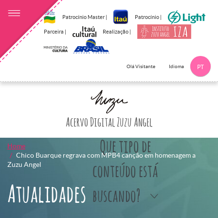
Patrocínio Master |
Patrocínio |
Parceira |
Realização |
Idioma
Olá Visitante
PT
Clique aqui p
Acervo Digital Zuzu Angel
Que tipo de
Home
Chico Buarque regrava com MPB4 canção em homenagem a
Zuzu Angel
conteúdo está
Atualidades
buscando?